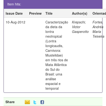
Item hits:
Issue Date
Preview
Title
Author(s)
Orienta
10-Aug-2012
Caracterização
Krepschi,
Fortes,
da dieta da
Victor
Andréa
lontra
Gasperotto
Maria
neotropical
Teixeira
(Lontra
longicaudis,
Carnivora:
Mustelidae)
em três rios de
Mata Atlântica
do Sul do
Brasil: uma
análise
espacial e
temporal
Share