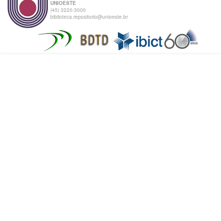
UNIOESTE
(45) 3220-3000
biblioteca.repositorio@unioeste.br