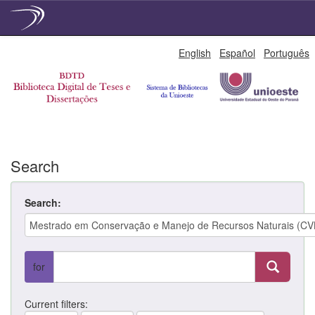
Skip
English
Español
Português
navigation
Search
Search:
for
Current filters: