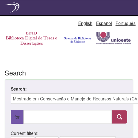
Skip
English
Español
Português
navigation
Search
Search:
for
Current filters: