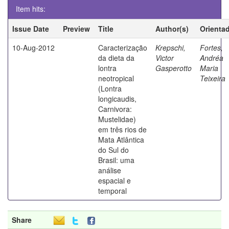
Item hits:
Issue Date
Preview
Title
Author(s)
Orienta
10-Aug-2012
Caracterização
Krepschi,
Fortes,
da dieta da
Victor
Andréa
lontra
Gasperotto
Maria
neotropical
Teixeira
(Lontra
longicaudis,
Carnivora:
Mustelidae)
em três rios de
Mata Atlântica
do Sul do
Brasil: uma
análise
espacial e
temporal
Share