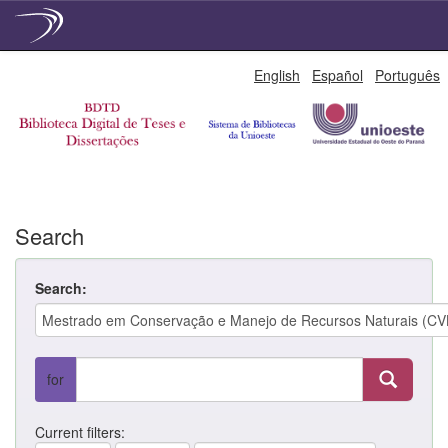
Skip
English
Español
Português
navigation
Search
Search:
for
Current filters: