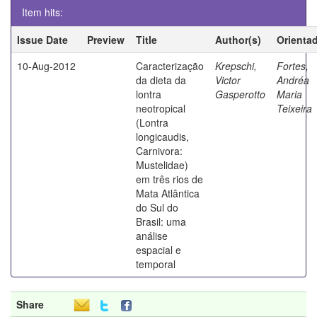
Item hits:
Issue Date
Preview
Title
Author(s)
Orienta
10-Aug-2012
Caracterização
Krepschi,
Fortes,
da dieta da
Victor
Andréa
lontra
Gasperotto
Maria
neotropical
Teixeira
(Lontra
longicaudis,
Carnivora:
Mustelidae)
em três rios de
Mata Atlântica
do Sul do
Brasil: uma
análise
espacial e
temporal
Share