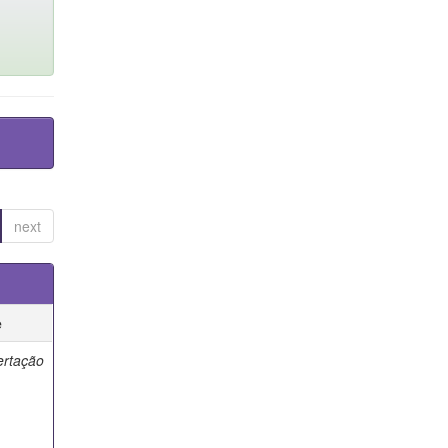
next
e
ertação