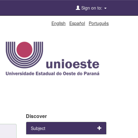
Sign on to:
English
Español
Português
Discover
Subject