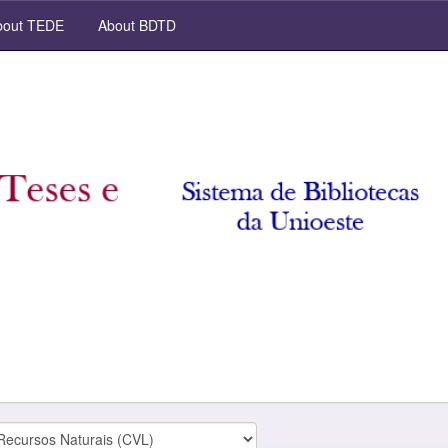
out TEDE
About BDTD