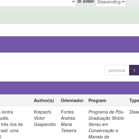
In order
previous
1
Author(s)
Orientador
Program
Typ
 lontra
Krepschi,
Fortes,
Programa de Pós-
Diss
udis,
Victor
Andréa
Graduação Stricto
três rios de
Gasperotto
Maria
Sensu em
rasil: uma
Teixeira
Conservação e
l
Manejo de