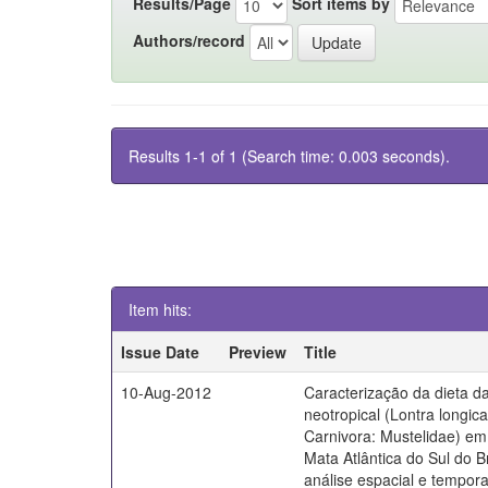
Results/Page
Sort items by
Authors/record
Results 1-1 of 1 (Search time: 0.003 seconds).
Item hits:
Issue Date
Preview
Title
10-Aug-2012
Caracterização da dieta da
neotropical (Lontra longica
Carnivora: Mustelidae) em 
Mata Atlântica do Sul do B
análise espacial e tempora