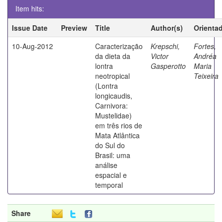
Item hits:
Issue Date
Preview
Title
Author(s)
Orienta
10-Aug-2012
Caracterização
Krepschi,
Fortes,
da dieta da
Victor
Andréa
lontra
Gasperotto
Maria
neotropical
Teixeira
(Lontra
longicaudis,
Carnivora:
Mustelidae)
em três rios de
Mata Atlântica
do Sul do
Brasil: uma
análise
espacial e
temporal
Share