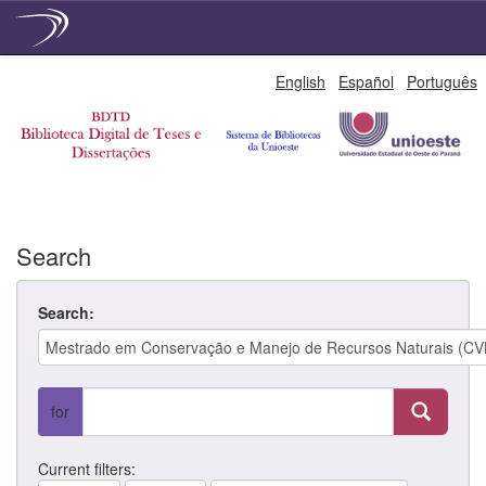
Skip
English
Español
Português
navigation
Search
Search:
for
Current filters: