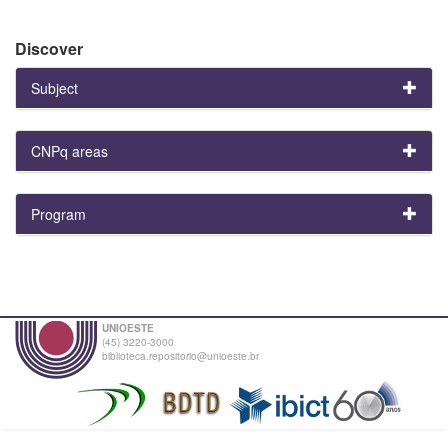
Discover
Subject
CNPq areas
Program
UNIOESTE
(45) 3220-3000
biblioteca.repositorio@unioeste.br