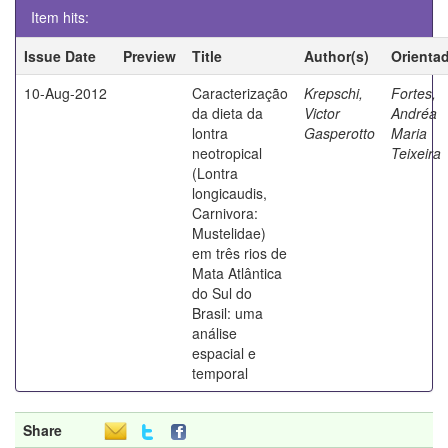
Item hits:
Issue Date
Preview
Title
Author(s)
Orienta
10-Aug-2012
Caracterização
Krepschi,
Fortes,
da dieta da
Victor
Andréa
lontra
Gasperotto
Maria
neotropical
Teixeira
(Lontra
longicaudis,
Carnivora:
Mustelidae)
em três rios de
Mata Atlântica
do Sul do
Brasil: uma
análise
espacial e
temporal
Share