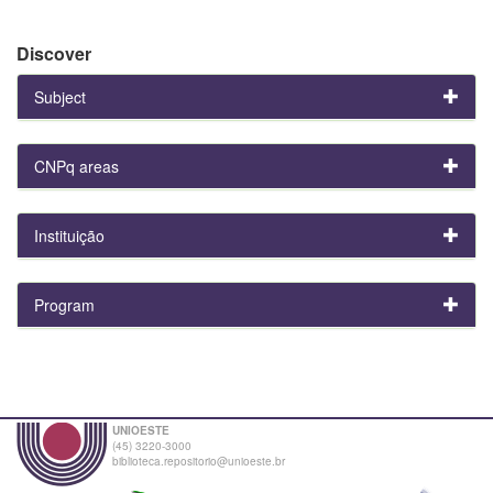
Discover
Subject
CNPq areas
Instituição
Program
UNIOESTE
(45) 3220-3000
biblioteca.repositorio@unioeste.br