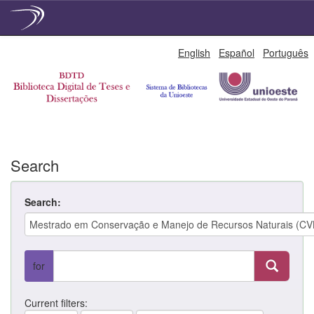
Skip
English
Español
Português
navigation
Search
Search:
for
Current filters: