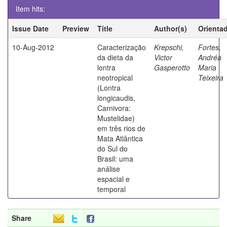
Item hits:
Issue Date
Preview
Title
Author(s)
Orienta
10-Aug-2012
Caracterização
Krepschi,
Fortes,
da dieta da
Victor
Andréa
lontra
Gasperotto
Maria
neotropical
Teixeira
(Lontra
longicaudis,
Carnivora:
Mustelidae)
em três rios de
Mata Atlântica
do Sul do
Brasil: uma
análise
espacial e
temporal
Share