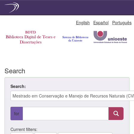
Skip
English
Español
Português
navigation
Search
Search:
for
Current filters: