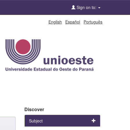
Sign on to:
English
Español
Português
Discover
Subject