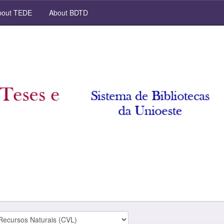
out TEDE
About BDTD