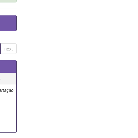
next
e
ertação