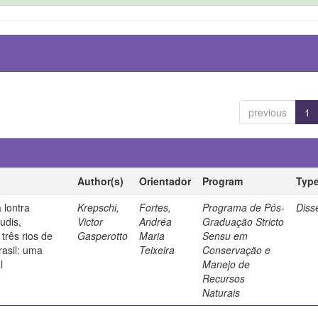
previous
1
Author(s)
Orientador
Program
Typ
 lontra
Krepschi,
Fortes,
Programa de Pós-
Diss
udis,
Victor
Andréa
Graduação Stricto
três rios de
Gasperotto
Maria
Sensu em
rasil: uma
Teixeira
Conservação e
l
Manejo de
Recursos
Naturais