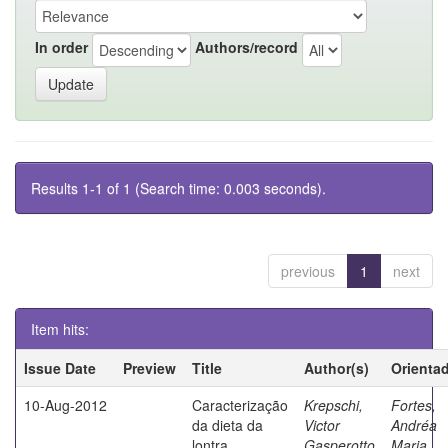
In order
Authors/record
Results 1-1 of 1 (Search time: 0.003 seconds).
previous
1
next
Item hits:
Issue Date
Preview
Title
Author(s)
Orienta
10-Aug-2012
Caracterização
Krepschi,
Fortes,
da dieta da
Victor
Andréa
lontra
Gasperotto
Maria