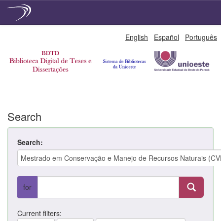
Skip
English
Español
Português
navigation
Search
Search:
for
Current filters: