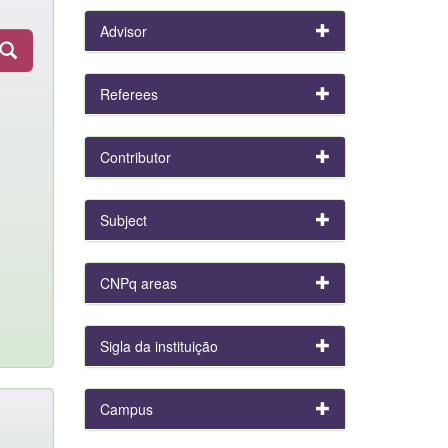
Advisor
Referees
Contributor
Subject
CNPq areas
Sigla da instituição
Campus