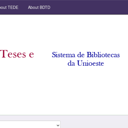
out TEDE
About BDTD