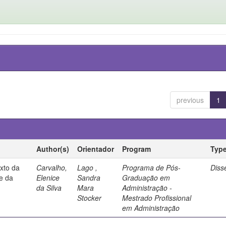
previous
1
Author(s)
Orientador
Program
Typ
exto da
Carvalho,
Lago ,
Programa de Pós-
Diss
se da
Elenice
Sandra
Graduação em
da Silva
Mara
Administração -
Stocker
Mestrado Profissional
em Administração