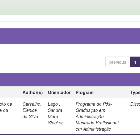
previous
1
Author(s)
Orientador
Program
Typ
exto da
Carvalho,
Lago ,
Programa de Pós-
Diss
se da
Elenice
Sandra
Graduação em
da Silva
Mara
Administração -
Stocker
Mestrado Profissional
em Administração