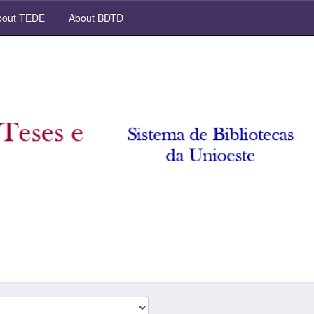
out TEDE
About BDTD