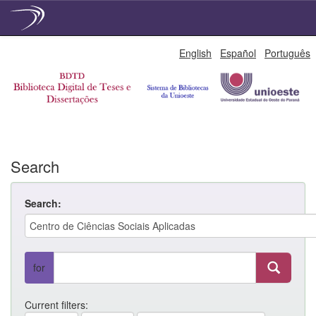
Skip
English
Español
Português
navigation
Search
Search:
for
Current filters: