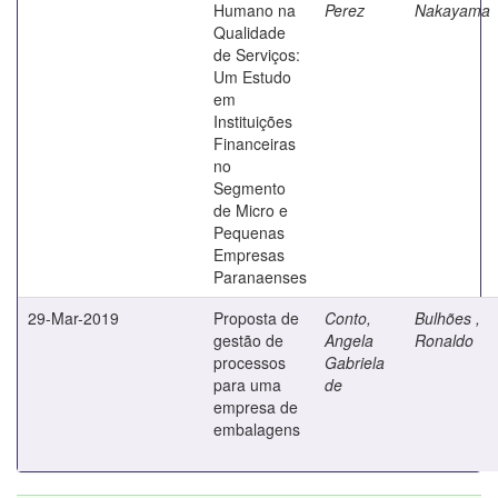
Humano na
Perez
Nakayama
Qualidade
de Serviços:
Um Estudo
em
Instituições
Financeiras
no
Segmento
de Micro e
Pequenas
Empresas
Paranaenses
29-Mar-2019
Proposta de
Conto,
Bulhões ,
gestão de
Angela
Ronaldo
processos
Gabriela
para uma
de
empresa de
embalagens