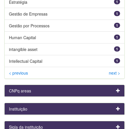
Estratégia
1
Gestão de Empresas
1
Gestão por Processos
1
Human Capital
1
intangible asset
1
Intellectual Capital
1
< previous
next >
CNPq areas
Instituição
Sigla da instituição