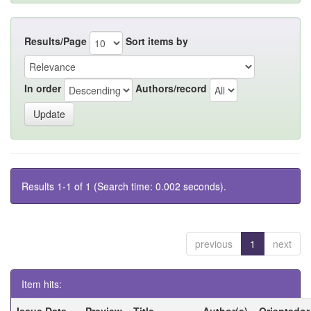
Results/Page
Sort items by
In order
Authors/record
Results 1-1 of 1 (Search time: 0.002 seconds).
previous
1
next
Item hits:
Issue Date
Preview
Title
Author(s)
Orientador