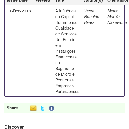
11-Dec-2018
A Influência
Vieira,
Miura,
do Capital
Ronaldo
Marcio
Humano na
Perez
Nakayama
Qualidade
de Serviços:
Um Estudo
em
Instituições
Financeiras
no
Segmento
de Micro e
Pequenas
Empresas
Paranaenses
Share
Discover