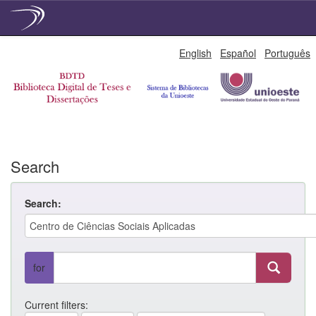
Skip
English
Español
Português
navigation
Search
Search:
for
Current filters: