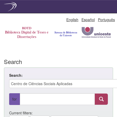
Skip
English
Español
Português
navigation
Search
Search:
for
Current filters: