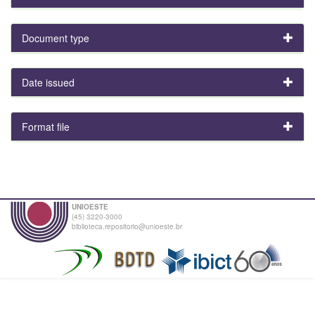
Document type
Date issued
Format file
UNIOESTE
(45) 3220-3000
biblioteca.repositorio@unioeste.br