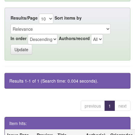
Results/Page
Sort items by
In order
Authors/record
Results 1-1 of 1 (Search time: 0.004 seconds).
previous
1
next
Item hits:
Issue Date
Preview
Title
Author(s)
Orientador