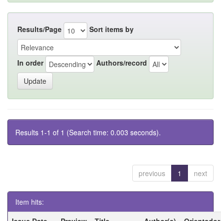
Results/Page
Sort items by
In order
Authors/record
Results 1-1 of 1 (Search time: 0.003 seconds).
previous
1
next
Item hits:
Issue Date
Preview
Title
Author(s)
Orientador