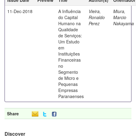
11-Dec-2018
A Influência
Vieira,
Miura,
do Capital
Ronaldo
Marcio
Humano na
Perez
Nakayama
Qualidade
de Serviços:
Um Estudo
em
Instituições
Financeiras
no
Segmento
de Micro e
Pequenas
Empresas
Paranaenses
Share
Discover