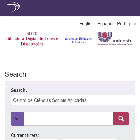
Skip
English
Español
Português
navigation
Search
Search:
for
Current filters: