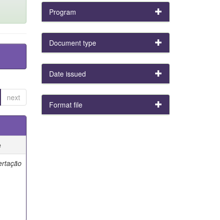
Program
Document type
Date issued
next
Format file
e
ertação