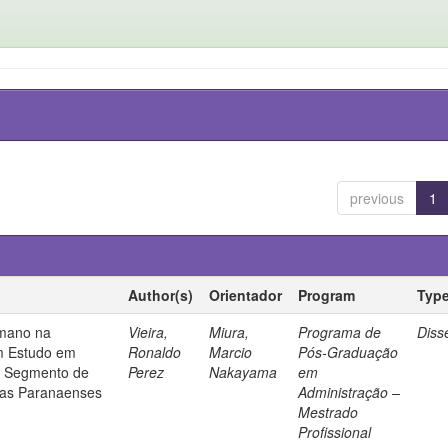
previous
1
Author(s)
Orientador
Program
Typ
umano na
Vieira,
Miura,
Programa de
Diss
m Estudo em
Ronaldo
Marcio
Pós-Graduação
no Segmento de
Perez
Nakayama
em
as Paranaenses
Administração –
Mestrado
Profissional