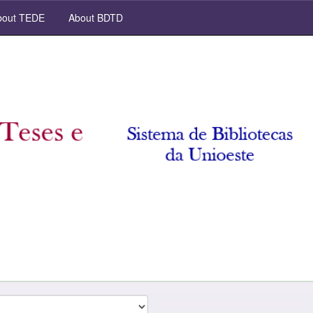
out TEDE
About BDTD