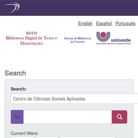
Skip
English
Español
Português
navigation
Search
Search:
for
Current filters: