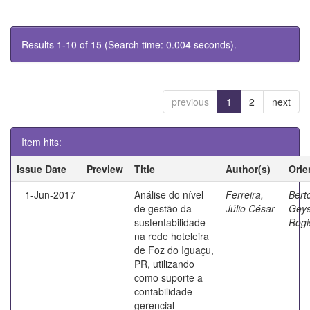
Results 1-10 of 15 (Search time: 0.004 seconds).
previous
1
2
next
Item hits:
Issue Date
Preview
Title
Author(s)
Orie
1-Jun-2017
Análise do nível
Ferreira,
Berto
de gestão da
Júlio César
Geys
sustentabilidade
Rogi
na rede hoteleira
de Foz do Iguaçu,
PR, utilizando
como suporte a
contabilidade
gerencial