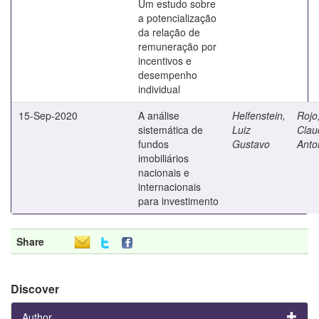
Um estudo sobre
a potencialização
da relação de
remuneração por
incentivos e
desempenho
individual
15-Sep-2020
A análise
Helfenstein,
Rojo
sistemática de
Luiz
Clau
fundos
Gustavo
Anto
imobiliários
nacionais e
internacionais
para investimento
Share
Discover
Author