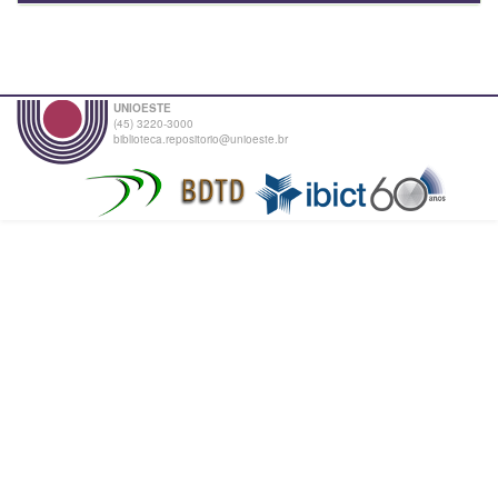
UNIOESTE
(45) 3220-3000
biblioteca.repositorio@unioeste.br