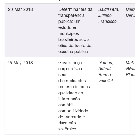
20-Mar-2018
Determinantes da
Baldissera,
Dall’
transparência
Juliano
Deni
pública: um
Francisco
estudo em
municípios
brasileiros sob a
ótica da teoria da
escolha pública
25-May-2018
Governança
Gomes,
Mell
corporativa e
Adhmir
Gilm
seus
Renan
Ribe
determinantes:
Voltolini
um estudo com a
qualidade da
informação
contábil,
competitividade
de mercado e
risco não
sistêmico