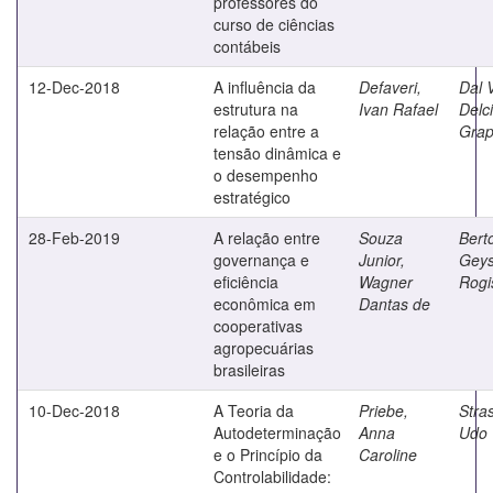
professores do
curso de ciências
contábeis
12-Dec-2018
A influência da
Defaveri,
Dal 
estrutura na
Ivan Rafael
Delci
relação entre a
Grap
tensão dinâmica e
o desempenho
estratégico
28-Feb-2019
A relação entre
Souza
Berto
governança e
Junior,
Geys
eficiência
Wagner
Rogi
econômica em
Dantas de
cooperativas
agropecuárias
brasileiras
10-Dec-2018
A Teoria da
Priebe,
Stra
Autodeterminação
Anna
Udo
e o Princípio da
Caroline
Controlabilidade: