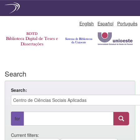
Skip
English
Español
Português
navigation
Search
Search:
for
Current filters: