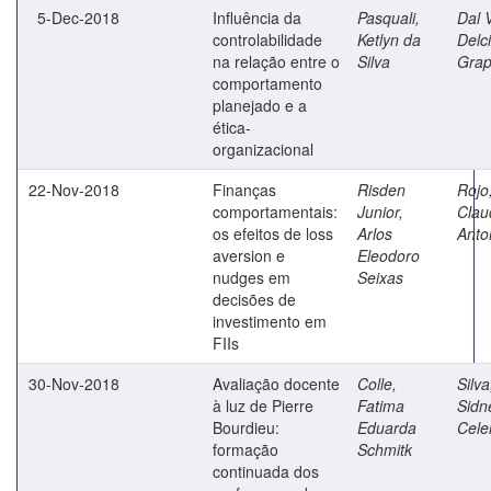
5-Dec-2018
Influência da
Pasquali,
Dal 
controlabilidade
Ketlyn da
Delci
na relação entre o
Silva
Grap
comportamento
planejado e a
ética-
organizacional
22-Nov-2018
Finanças
Risden
Rojo
comportamentais:
Junior,
Clau
os efeitos de loss
Arlos
Anto
aversion e
Eleodoro
nudges em
Seixas
decisões de
investimento em
FIIs
30-Nov-2018
Avaliação docente
Colle,
Silva
à luz de Pierre
Fatima
Sidn
Bourdieu:
Eduarda
Cele
formação
Schmitk
continuada dos