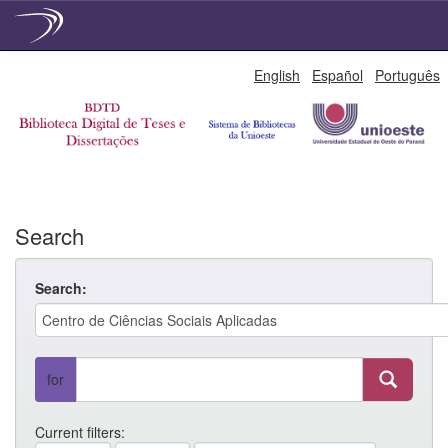
Skip
English
Español
Português
navigation
Search
Search:
for
Current filters: