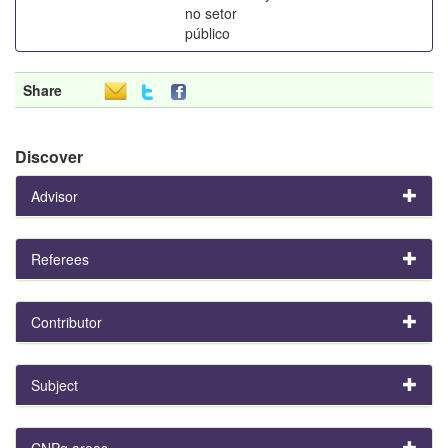
no setor
público
Share
Discover
Advisor
Referees
Contributor
Subject
CNPq areas