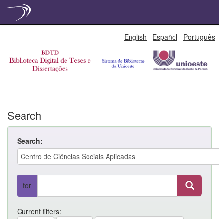
Skip
English
Español
Português
navigation
Search
Search:
for
Current filters: