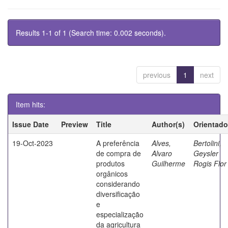
Results 1-1 of 1 (Search time: 0.002 seconds).
previous
1
next
Item hits:
Issue Date
Preview
Title
Author(s)
Orientado
19-Oct-2023
A preferência
Alves,
Bertolini,
de compra de
Alvaro
Geysler
produtos
Guilherme
Rogis Flor
orgânicos
considerando
diversificação
e
especialização
da agricultura