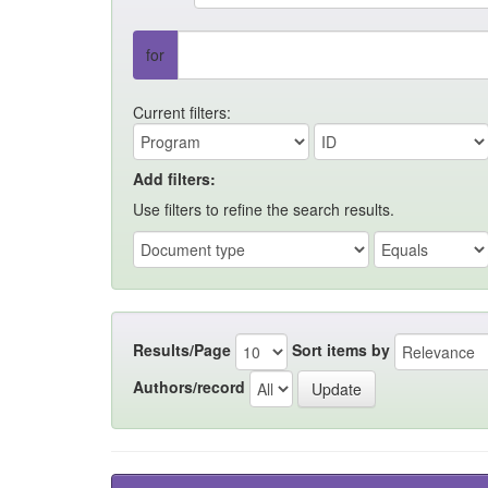
for
Current filters:
Add filters:
Use filters to refine the search results.
Results/Page
Sort items by
Authors/record