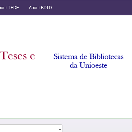
out TEDE
About BDTD