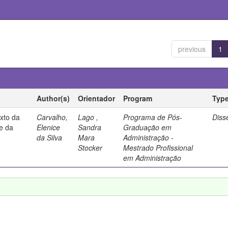
previous
1
Author(s)
Orientador
Program
Typ
exto da
Carvalho,
Lago ,
Programa de Pós-
Diss
se da
Elenice
Sandra
Graduação em
da Silva
Mara
Administração -
Stocker
Mestrado Profissional
em Administração