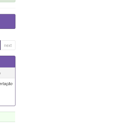
next
e
ertação