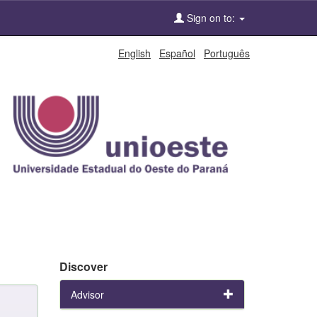
Sign on to:
English
Español
Português
Discover
Advisor