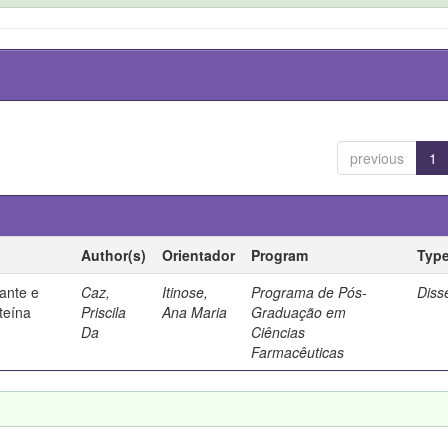
previous
1
Author(s)
Orientador
Program
Typ
ante e
Caz,
Itinose,
Programa de Pós-
Diss
steína
Priscila
Ana Maria
Graduação em
Da
Ciências
Farmacêuticas