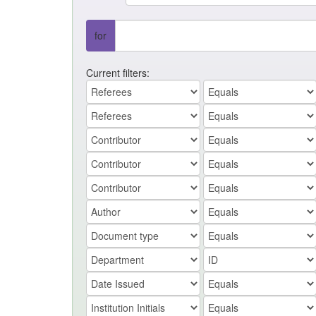
for
Current filters: