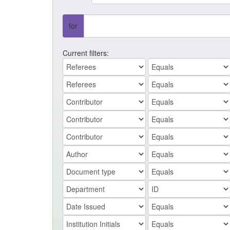
for
Current filters: