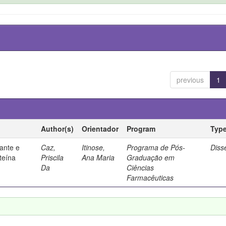
previous
1
Author(s)
Orientador
Program
Typ
ante e
Caz,
Itinose,
Programa de Pós-
Diss
steína
Priscila
Ana Maria
Graduação em
Da
Ciências
Farmacêuticas