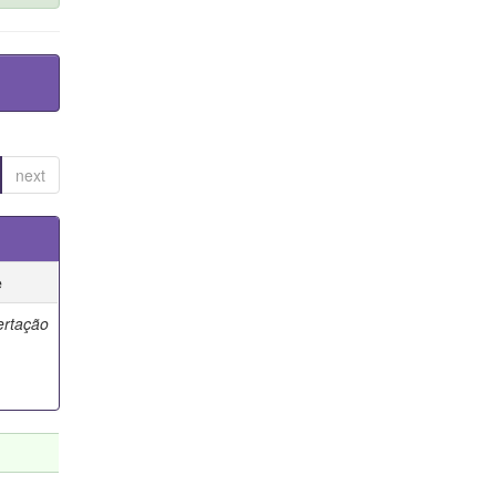
next
e
ertação