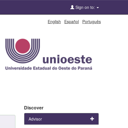
Sign on to:
English
Español
Português
Discover
Advisor