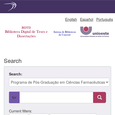
Skip
English
Español
Português
navigation
Search
Search:
for
Current filters: