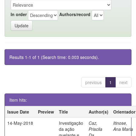
In order
Authors/record
Results 1-1 of 1 (Search time: 0.003 seconds).
previous
1
next
Item hits:
Issue Date
Preview
Title
Author(s)
Orientador
14-May-2018
Investigação
Caz,
Itinose,
da ação
Priscila
Ana Maria
quelante e
Da