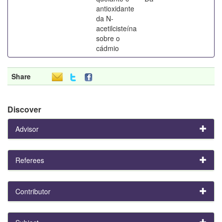
antioxidante
da N-
acetilcisteína
sobre o
cádmio
Share
Discover
Advisor
Referees
Contributor