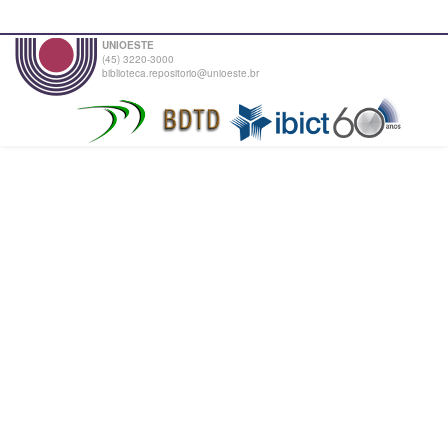
UNIOESTE
(45) 3220-3000
biblioteca.repositorio@unioeste.br