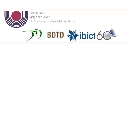
UNIOESTE
(45) 3220-3000
biblioteca.repositorio@unioeste.br