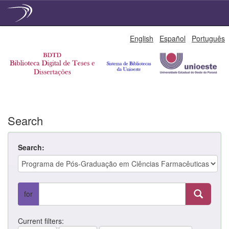
Skip
English
Español
Português
navigation
Search
Search:
for
Current filters: