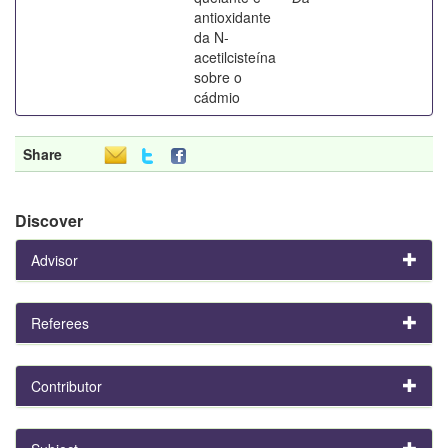
antioxidante
da N-
acetilcisteína
sobre o
cádmio
Share
Discover
Advisor
Referees
Contributor