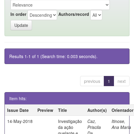
In order
Authors/record
Results 1-1 of 1 (Search time: 0.003 seconds).
previous
1
next
Item hits:
Issue Date
Preview
Title
Author(s)
Orientador
14-May-2018
Investigação
Caz,
Itinose,
da ação
Priscila
Ana Maria
quelante e
Da