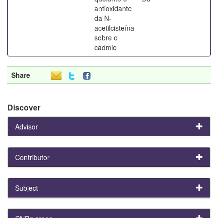
antioxidante
da N-
acetilcisteína
sobre o
cádmio
Share
Discover
Advisor
Contributor
Subject