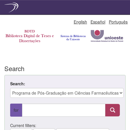
Skip
English
Español
Português
navigation
Search
Search:
for
Current filters: