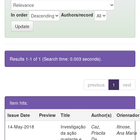
In order
Authors/record
Results 1-1 of 1 (Search time: 0.003 seconds).
previous
1
next
Item hits:
Issue Date
Preview
Title
Author(s)
Orientador
14-May-2018
Investigação
Caz,
Itinose,
da ação
Priscila
Ana Maria
quelante e
Da