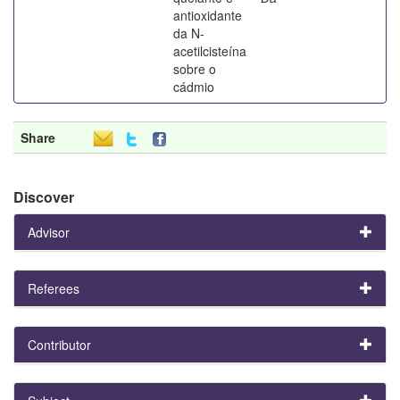
antioxidante
da N-
acetilcisteína
sobre o
cádmio
Share
Discover
Advisor
Referees
Contributor