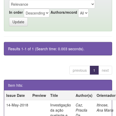
In order
Authors/record
Results 1-1 of 1 (Search time: 0.003 seconds).
previous
1
next
Item hits:
Issue Date
Preview
Title
Author(s)
Orientador
14-May-2018
Investigação
Caz,
Itinose,
da ação
Priscila
Ana Maria
quelante e
Da