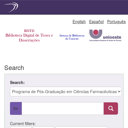
Skip
English
Español
Português
navigation
Search
Search:
for
Current filters: