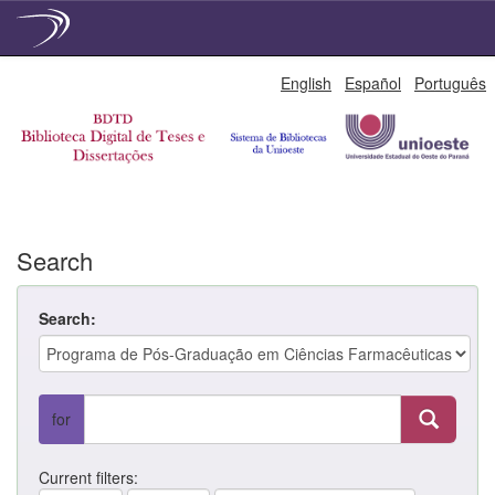
Skip
English
Español
Português
navigation
Search
Search:
for
Current filters: