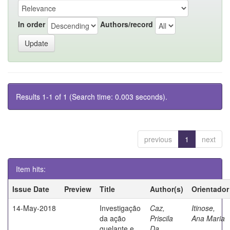
In order
Authors/record
Results 1-1 of 1 (Search time: 0.003 seconds).
previous
1
next
Item hits:
Issue Date
Preview
Title
Author(s)
Orientador
14-May-2018
Investigação
Caz,
Itinose,
da ação
Priscila
Ana Maria
quelante e
Da