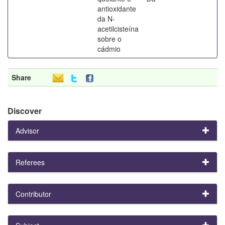
antioxidante
da N-
acetilcisteína
sobre o
cádmio
Share
Discover
Advisor
Referees
Contributor