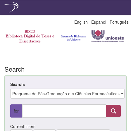
Skip
English
Español
Português
navigation
Search
Search:
for
Current filters: