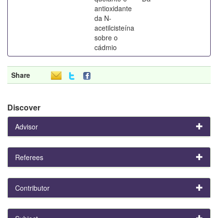
antioxidante
da N-
acetilcisteína
sobre o
cádmio
Share
Discover
Advisor
Referees
Contributor