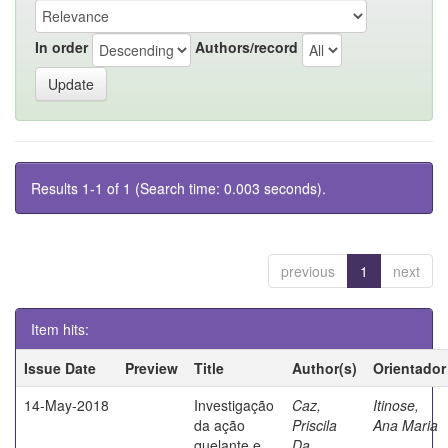
In order
Authors/record
Results 1-1 of 1 (Search time: 0.003 seconds).
previous
1
next
Item hits:
Issue Date
Preview
Title
Author(s)
Orientador
14-May-2018
Investigação
Caz,
Itinose,
da ação
Priscila
Ana Maria
quelante e
Da