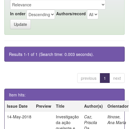
In order
Authors/record
Results 1-1 of 1 (Search time: 0.003 seconds).
previous
1
next
Item hits:
Issue Date
Preview
Title
Author(s)
Orientador
14-May-2018
Investigação
Caz,
Itinose,
da ação
Priscila
Ana Maria
quelante e
Da