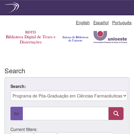
Skip
English
Español
Português
navigation
Search
Search:
for
Current filters: