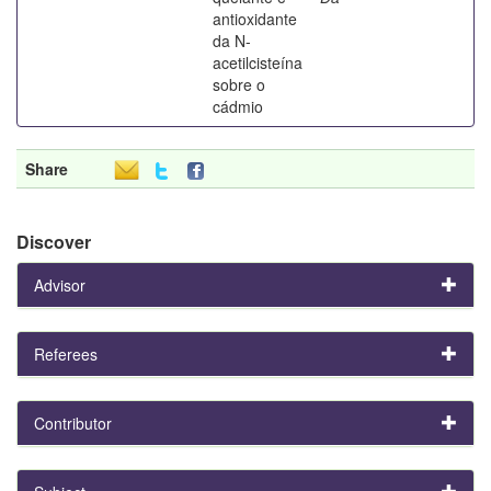
antioxidante
da N-
acetilcisteína
sobre o
cádmio
Share
Discover
Advisor
Referees
Contributor