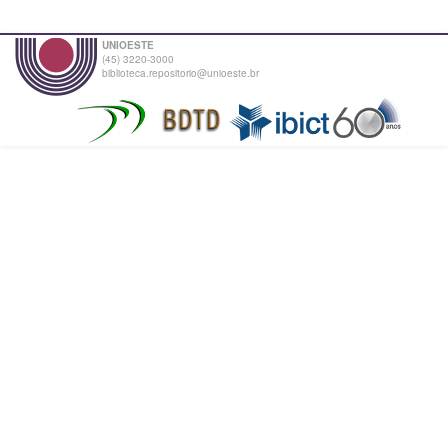
UNIOESTE
(45) 3220-3000
biblioteca.repositorio@unioeste.br