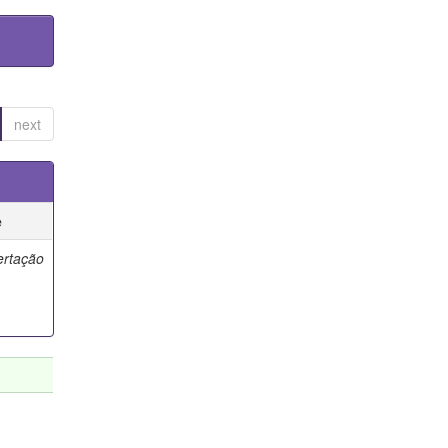
next
e
ertação