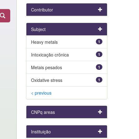
Contributor
Subject
Heavy metals
1
Intoxicação crônica
1
Metais pesados
1
Oxidative stress
1
< previous
CNPq areas
Instituição