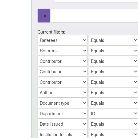
for
Current filters: