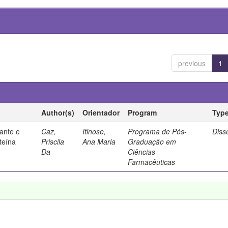
previous
1
Author(s)
Orientador
Program
Typ
ante e
Caz,
Itinose,
Programa de Pós-
Diss
steína
Priscila
Ana Maria
Graduação em
Da
Ciências
Farmacêuticas