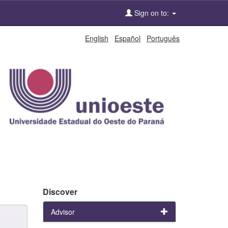
Sign on to:
English
Español
Português
Discover
Advisor