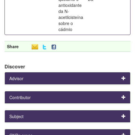
antioxidante
da N-
acetilcisteína
sobre o
cádmio
Share
Discover
Advisor
Contributor
Subject