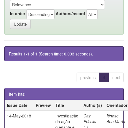
In order
Authors/record
Results 1-1 of 1 (Search time: 0.003 seconds).
previous
1
next
Item hits:
Issue Date
Preview
Title
Author(s)
Orientador
14-May-2018
Investigação
Caz,
Itinose,
da ação
Priscila
Ana Maria
quelante e
Da