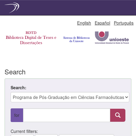
Skip
English
Español
Português
navigation
Search
Search:
for
Current filters: