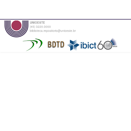
UNIOESTE
(45) 3220-3000
biblioteca.repositorio@unioeste.br