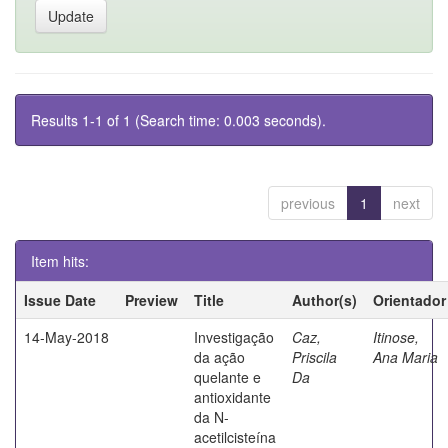
Results 1-1 of 1 (Search time: 0.003 seconds).
previous
1
next
Item hits:
Issue Date
Preview
Title
Author(s)
Orientador
14-May-2018
Investigação
Caz,
Itinose,
da ação
Priscila
Ana Maria
quelante e
Da
antioxidante
da N-
acetilcisteína