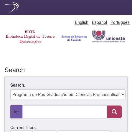
Skip
English
Español
Português
navigation
Search
Search:
for
Current filters: