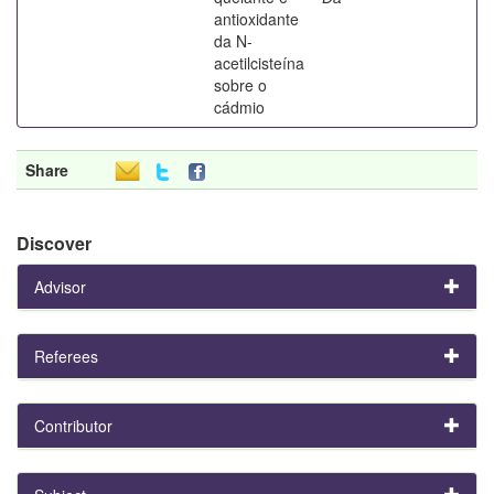
antioxidante
da N-
acetilcisteína
sobre o
cádmio
Share
Discover
Advisor
Referees
Contributor