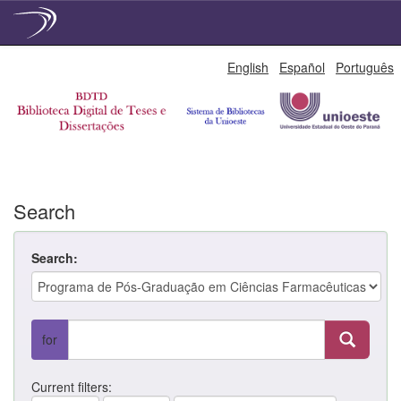
Skip
English
Español
Português
navigation
Search
Search:
for
Current filters: