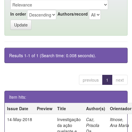
In order
Authors/record
Results 1-1 of 1 (Search time: 0.008 seconds).
previous
1
next
Item hits:
Issue Date
Preview
Title
Author(s)
Orientador
14-May-2018
Investigação
Caz,
Itinose,
da ação
Priscila
Ana Maria
quelante e
Da