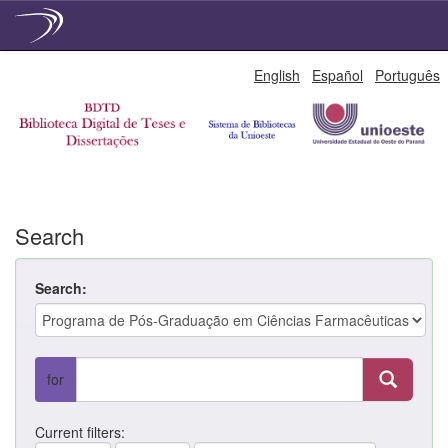
Skip
English
Español
Português
navigation
Search
Search:
for
Current filters: