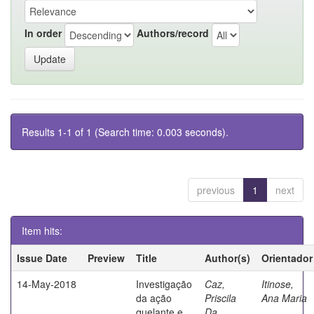
In order
Authors/record
Results 1-1 of 1 (Search time: 0.003 seconds).
previous
1
next
Item hits:
Issue Date
Preview
Title
Author(s)
Orientador
14-May-2018
Investigação
Caz,
Itinose,
da ação
Priscila
Ana Maria
quelante e
Da