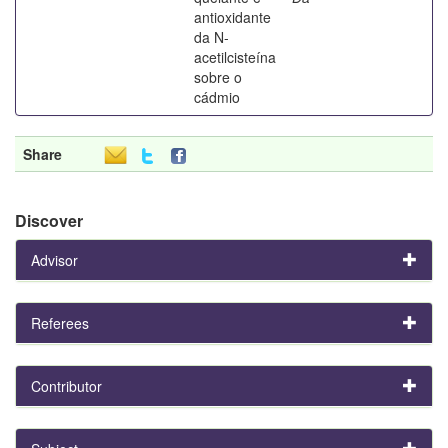
antioxidante
da N-
acetilcisteína
sobre o
cádmio
Share
Discover
Advisor
Referees
Contributor