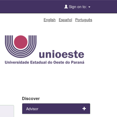
Sign on to:
English
Español
Português
Discover
Advisor