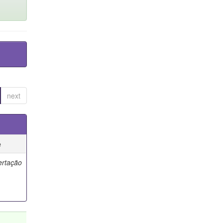
next
e
ertação