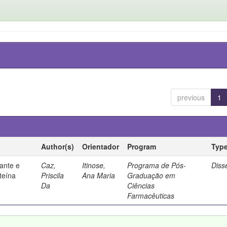
previous
1
Author(s)
Orientador
Program
Typ
ante e
Caz,
Itinose,
Programa de Pós-
Diss
steína
Priscila
Ana Maria
Graduação em
Da
Ciências
Farmacêuticas