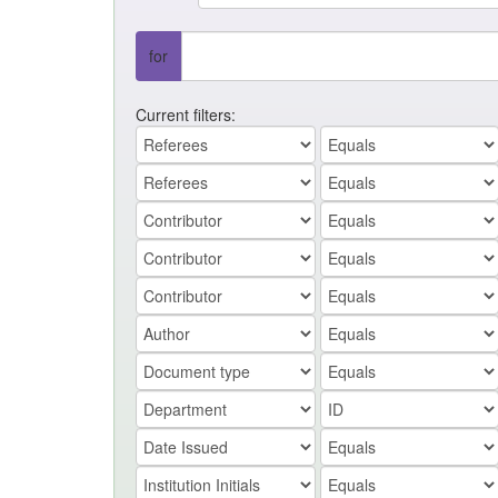
for
Current filters: