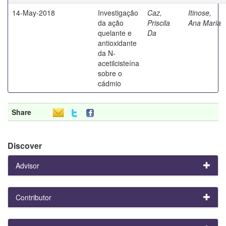
14-May-2018
Investigação
Caz,
Itinose,
da ação
Priscila
Ana Maria
quelante e
Da
antioxidante
da N-
acetilcisteína
sobre o
cádmio
Share
Discover
Advisor
Contributor