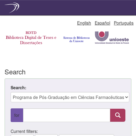
Skip
English
Español
Português
navigation
Search
Search:
for
Current filters: