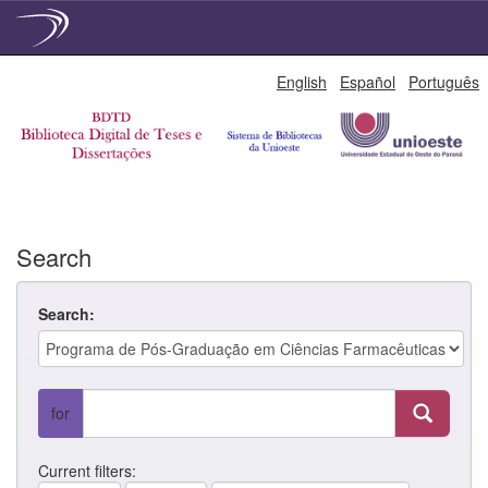
Skip
English
Español
Português
navigation
Search
Search:
for
Current filters: