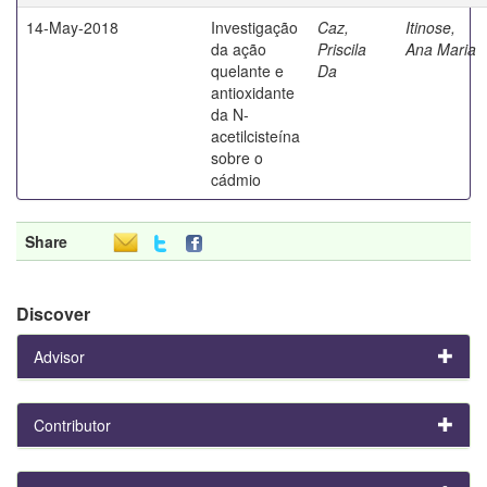
14-May-2018
Investigação
Caz,
Itinose,
da ação
Priscila
Ana Maria
quelante e
Da
antioxidante
da N-
acetilcisteína
sobre o
cádmio
Share
Discover
Advisor
Contributor