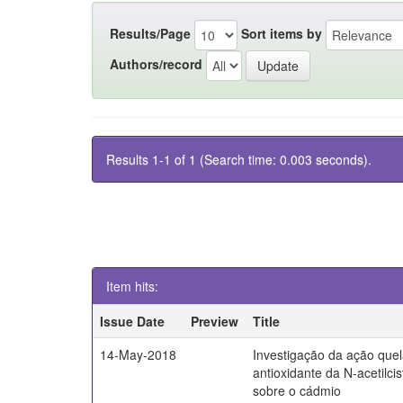
Results/Page
Sort items by
Authors/record
Results 1-1 of 1 (Search time: 0.003 seconds).
Item hits:
Issue Date
Preview
Title
14-May-2018
Investigação da ação quel
antioxidante da N-acetilci
sobre o cádmio