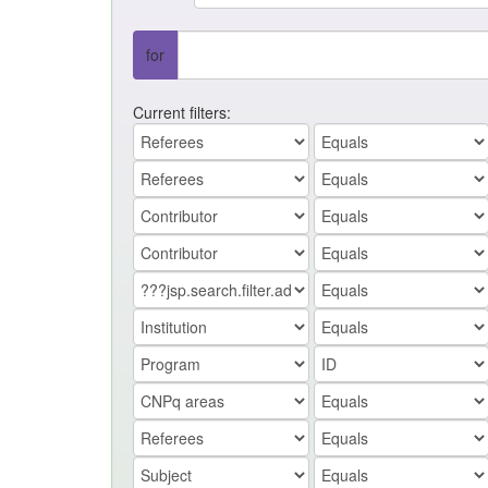
for
Current filters: