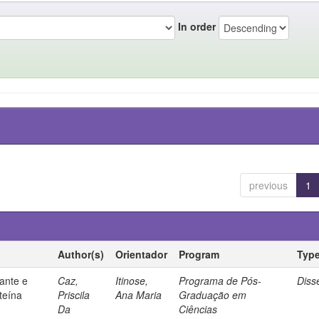
In order
previous
1
Author(s)
Orientador
Program
Typ
ante e
Caz,
Itinose,
Programa de Pós-
Diss
steína
Priscila
Ana Maria
Graduação em
Da
Ciências