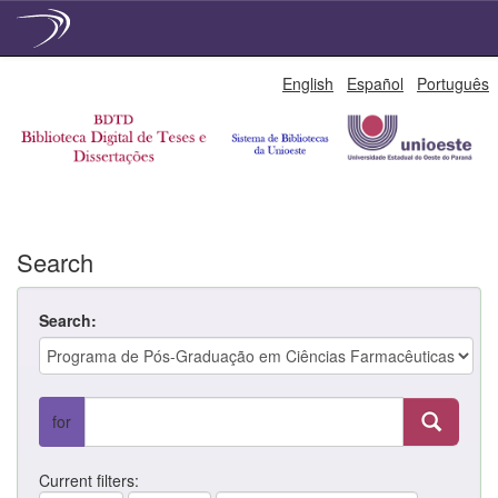
Skip
English
Español
Português
navigation
Search
Search:
for
Current filters: