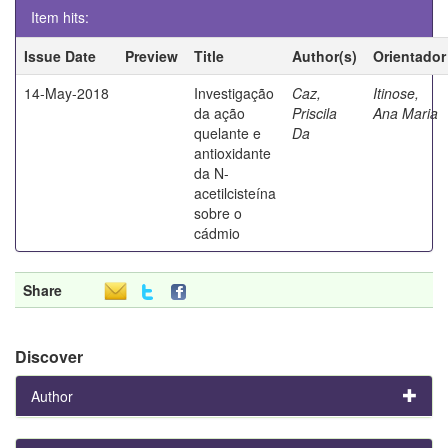
Item hits:
Issue Date
Preview
Title
Author(s)
Orientador
14-May-2018
Investigação
Caz,
Itinose,
da ação
Priscila
Ana Maria
quelante e
Da
antioxidante
da N-
acetilcisteína
sobre o
cádmio
Share
Discover
Author