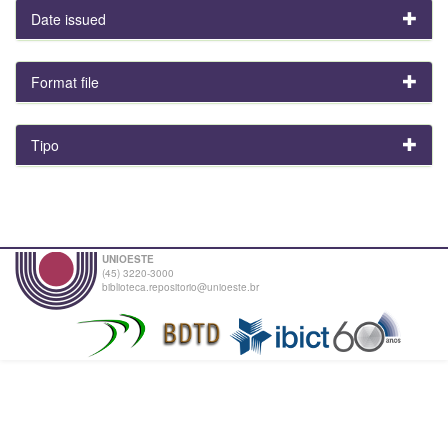
Date issued
Format file
Tipo
UNIOESTE
(45) 3220-3000
biblioteca.repositorio@unioeste.br