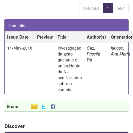
previous
1
next
Item hits:
Issue Date
Preview
Title
Author(s)
Orientador
14-May-2018
Investigação
Caz,
Itinose,
da ação
Priscila
Ana Maria
quelante e
Da
antioxidante
da N-
acetilcisteína
sobre o
cádmio
Share
Discover