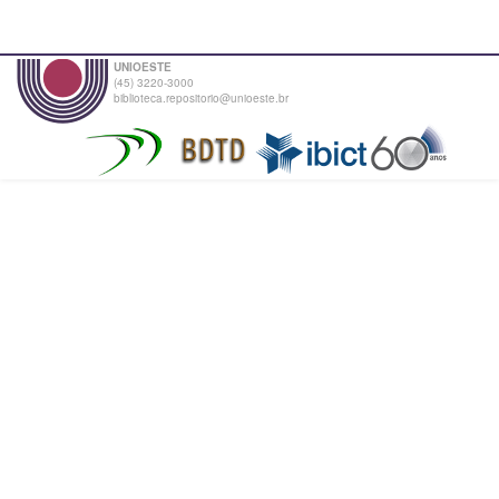
UNIOESTE
(45) 3220-3000
biblioteca.repositorio@unioeste.br