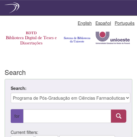
Skip
English
Español
Português
navigation
Search
Search:
for
Current filters: