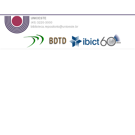
UNIOESTE
(45) 3220-3000
biblioteca.repositorio@unioeste.br