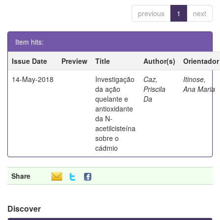
previous
1
next
Item hits:
Issue Date
Preview
Title
Author(s)
Orientador
14-May-2018
Investigação
Caz,
Itinose,
da ação
Priscila
Ana Maria
quelante e
Da
antioxidante
da N-
acetilcisteína
sobre o
cádmio
Share
Discover