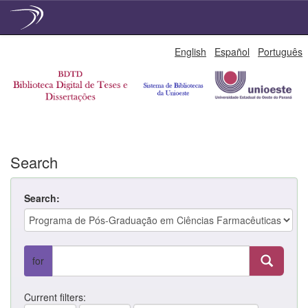
Skip
English
Español
Português
navigation
Search
Search:
for
Current filters: