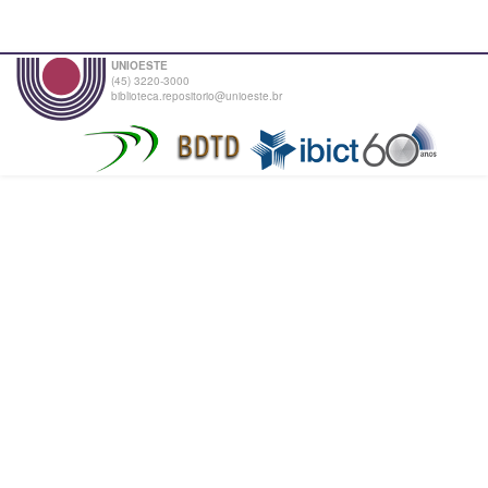
UNIOESTE
(45) 3220-3000
biblioteca.repositorio@unioeste.br