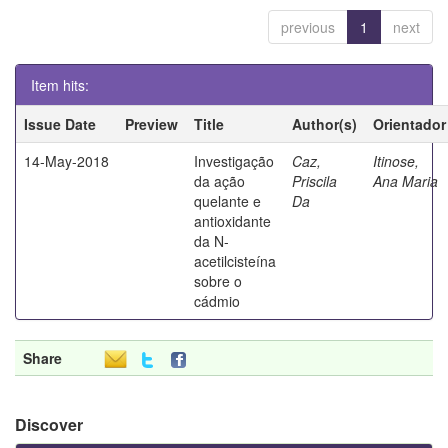
previous
1
next
Item hits:
Issue Date
Preview
Title
Author(s)
Orientador
14-May-2018
Investigação
Caz,
Itinose,
da ação
Priscila
Ana Maria
quelante e
Da
antioxidante
da N-
acetilcisteína
sobre o
cádmio
Share
Discover