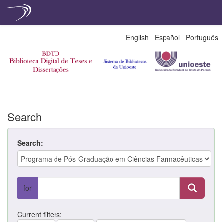
Skip
English
Español
Português
navigation
Search
Search:
for
Current filters: