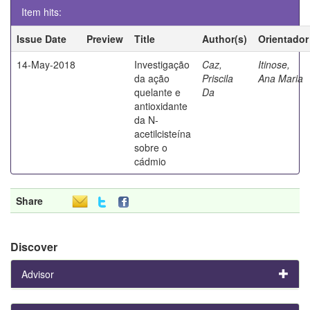
Item hits:
Issue Date
Preview
Title
Author(s)
Orientador
14-May-2018
Investigação
Caz,
Itinose,
da ação
Priscila
Ana Maria
quelante e
Da
antioxidante
da N-
acetilcisteína
sobre o
cádmio
Share
Discover
Advisor