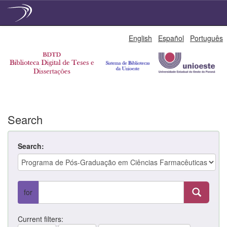
Skip
English
Español
Português
navigation
Search
Search:
for
Current filters: