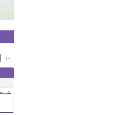
next
e
ertação