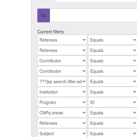
for
Current filters: