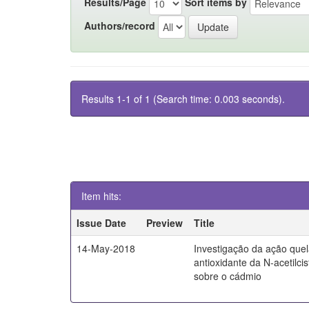
Results/Page
Sort items by
Authors/record
Results 1-1 of 1 (Search time: 0.003 seconds).
Item hits:
Issue Date
Preview
Title
14-May-2018
Investigação da ação quel
antioxidante da N-acetilci
sobre o cádmio