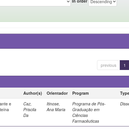
In order
previous
1
Author(s)
Orientador
Program
Typ
ante e
Caz,
Itinose,
Programa de Pós-
Diss
steína
Priscila
Ana Maria
Graduação em
Da
Ciências
Farmacêuticas