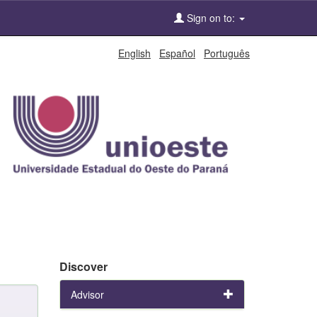
Sign on to:
English
Español
Português
Discover
Advisor