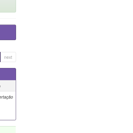
next
e
ertação