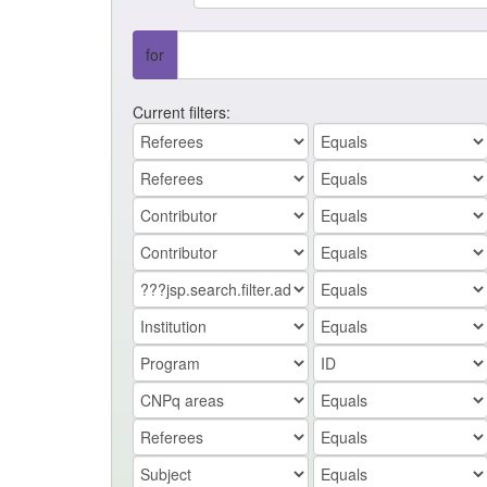
for
Current filters: