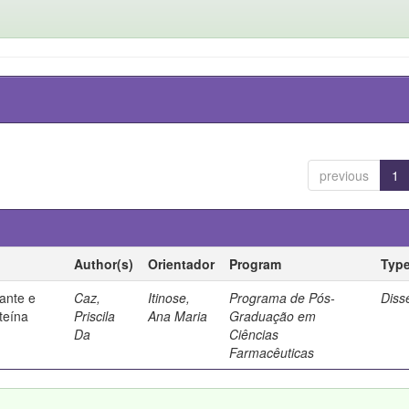
previous
1
Author(s)
Orientador
Program
Typ
ante e
Caz,
Itinose,
Programa de Pós-
Diss
steína
Priscila
Ana Maria
Graduação em
Da
Ciências
Farmacêuticas