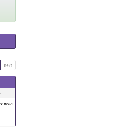
next
e
ertação