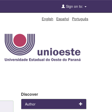
Sign on to:
English
Español
Português
Discover
Author