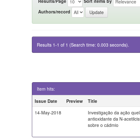
Results/Page
Sort items by
Authors/record
Results 1-1 of 1 (Search time: 0.003 seconds).
Item hits:
Issue Date
Preview
Title
14-May-2018
Investigação da ação quel
antioxidante da N-acetilci
sobre o cádmio