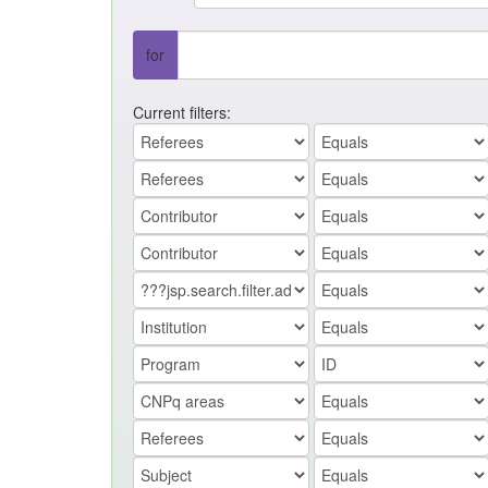
for
Current filters: