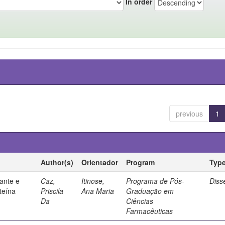
In order
previous
1
Author(s)
Orientador
Program
Typ
ante e
Caz,
Itinose,
Programa de Pós-
Diss
steína
Priscila
Ana Maria
Graduação em
Da
Ciências
Farmacêuticas