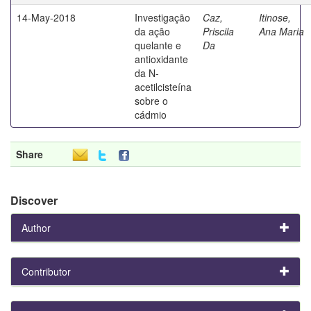
14-May-2018
Investigação
Caz,
Itinose,
da ação
Priscila
Ana Maria
quelante e
Da
antioxidante
da N-
acetilcisteína
sobre o
cádmio
Share
Discover
Author
Contributor