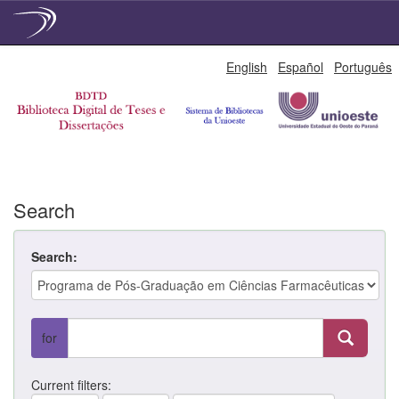
Skip
English
Español
Português
navigation
Search
Search:
for
Current filters: