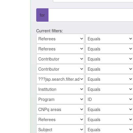
for
Current filters: