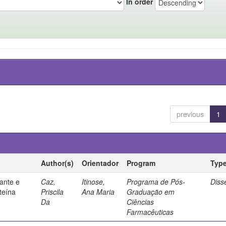
In order
previous
1
Author(s)
Orientador
Program
Typ
ante e
Caz,
Itinose,
Programa de Pós-
Diss
steína
Priscila
Ana Maria
Graduação em
Da
Ciências
Farmacêuticas