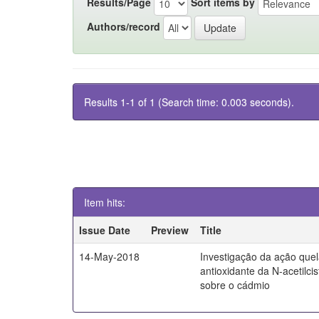
Results/Page
Sort items by
Authors/record
Results 1-1 of 1 (Search time: 0.003 seconds).
Item hits:
Issue Date
Preview
Title
14-May-2018
Investigação da ação quel
antioxidante da N-acetilci
sobre o cádmio