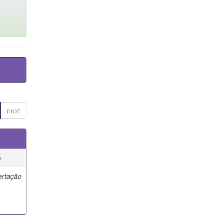
next
e
ertação