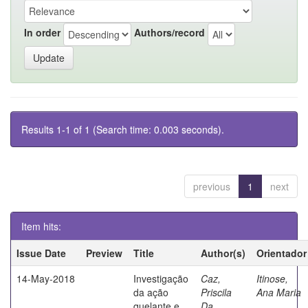
In order
Authors/record
Results 1-1 of 1 (Search time: 0.003 seconds).
previous
1
next
Item hits:
Issue Date
Preview
Title
Author(s)
Orientador
14-May-2018
Investigação
Caz,
Itinose,
da ação
Priscila
Ana Maria
quelante e
Da