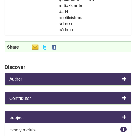
antioxidante
da N-
acetilcisteína
sobre o
cádmio
Share
Discover
Author
Contributor
Subject
Heavy metals
1