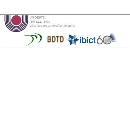
UNIOESTE
(45) 3220-3000
biblioteca.repositorio@unioeste.br