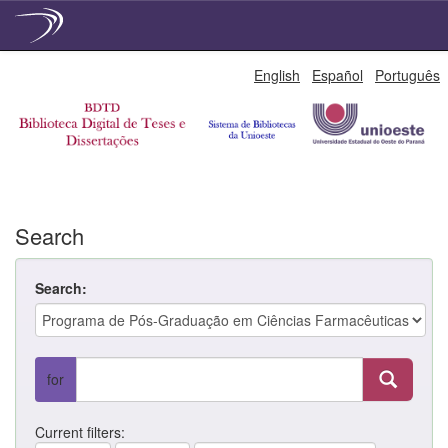
Skip
English
Español
Português
navigation
Search
Search:
for
Current filters: